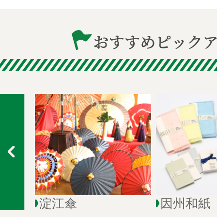
淀江傘
因州和紙