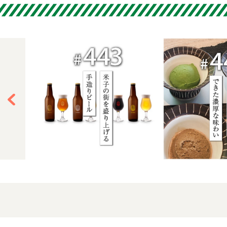
鳥取ハワイ 牛ホル
天使のケ
モンカレー
ンツァー
ラ
香取村のむヨーグ
三瓶山プ
ルト
カレー 大