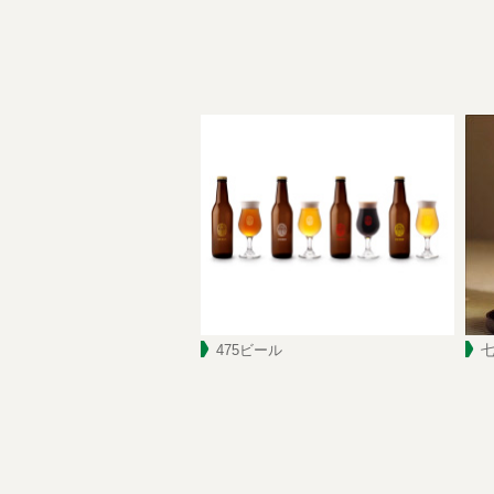
475ビール
七