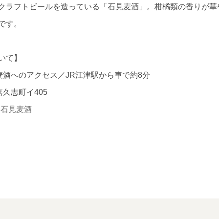
クラフトビールを造っている「石見麦酒」。柑橘類の香りが華
です。
いて】
麦酒へのアクセス／JR江津駅から車で約8分
久志町イ405
】
石見麦酒